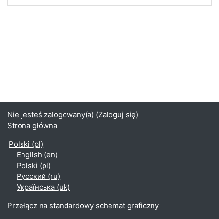
Nie jesteś zalogowany(a) (
Zaloguj się
)
Strona główna
Polski ‎(pl)‎
English ‎(en)‎
Polski ‎(pl)‎
Русский ‎(ru)‎
Українська ‎(uk)‎
Przełącz na standardowy schemat graficzny