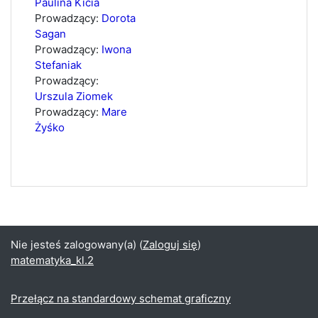
Paulina Kicia
Prowadzący:
Dorota
Sagan
Prowadzący:
Iwona
Stefaniak
Prowadzący:
Urszula Ziomek
Prowadzący:
Mare
Żyśko
Nie jesteś zalogowany(a) (
Zaloguj się
)
matematyka_kl.2
Przełącz na standardowy schemat graficzny