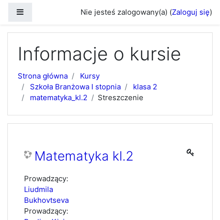
Przejdź do głównej zawartości
Panel boczny
Nie jesteś zalogowany(a) (
Zaloguj się
)
Informacje o kursie
Strona główna
Kursy
Szkoła Branżowa I stopnia
klasa 2
matematyka_kl.2
Streszczenie
Matematyka kl.2
Prowadzący:
Liudmila
Bukhovtseva
Prowadzący: