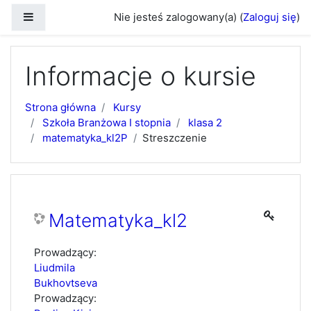
Przejdź do głównej zawartości
Panel boczny
Nie jesteś zalogowany(a) (
Zaloguj się
)
Informacje o kursie
Strona główna
Kursy
Szkoła Branżowa I stopnia
klasa 2
matematyka_kl2P
Streszczenie
Matematyka_kl2
Prowadzący:
Liudmila
Bukhovtseva
Prowadzący: