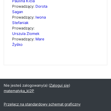
Paulina Kicia
Prowadzący:
Dorota
Sagan
Prowadzący:
Iwona
Stefaniak
Prowadzący:
Urszula Ziomek
Prowadzący:
Mare
Żyśko
Nie jesteś zalogowany(a) (
Zaloguj się
)
matematyka_kl2P
Przełącz na standardowy schemat graficzny